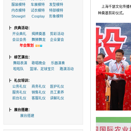
服装模特
车展模特
发型模特
上海千瑟文化传播有
内衣模特
试衣模特
特部模特
种奠基剪彩仪式。
Showgirl
Cosplay
形象模特
┣
庆典活动：
开业典礼
揭牌奠基
剪彩活动
会议会务
舞狮舞龙
企业宴会
年会策划
┣
综艺演出：
舞蹈表演
歌唱晚会
乐器演奏
啦啦队
篮球、足球宝贝
路演活动
┣
礼仪培训：
公务礼仪
商务礼仪
医护礼仪
服务礼仪
销售礼仪
员工素养
前台礼仪
客服礼仪
讲解礼仪
┣
展台搭建：
展台搭建