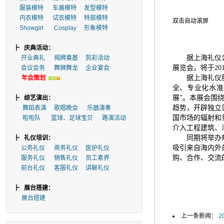
服装模特
车展模特
发型模特
内衣模特
试衣模特
特部模特
双击自动滚屏
Showgirl
Cosplay
形象模特
┣
庆典活动：
据上海礼仪
开业典礼
揭牌奠基
剪彩活动
展览会，将于
20
会议会务
舞狮舞龙
企业宴会
据上海礼仪
年会策划
全、专业化水准
展”。本展会围
┣
综艺演出：
趋势，开辟独立
舞蹈表演
歌唱晚会
乐器演奏
国市场的辐射和
啦啦队
篮球、足球宝贝
路演活动
介入工程建筑、
同期将举办
┣
礼仪培训：
吸引来自海内外
公务礼仪
商务礼仪
医护礼仪
购、合作、交流
服务礼仪
销售礼仪
员工素养
前台礼仪
客服礼仪
讲解礼仪
┣
展台搭建：
展台搭建
上一条新闻：
2